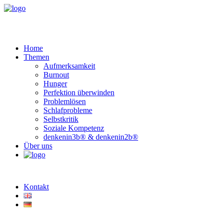
Home
Themen
Aufmerksamkeit
Burnout
Hunger
Perfektion überwinden
Problemlösen
Schlafprobleme
Selbstkritik
Soziale Kompetenz
denkenin3b® & denkenin2b®
Über uns
Kontakt