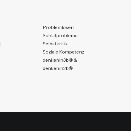
Problemlösen
Schlafprobleme
Selbstkritik
t
Soziale Kompetenz
denkenin3b® &
denkenin2b®