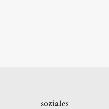
Themen
Aufmerksamkeit
Burnout
Hunger
Perfektion
überwinden
me
Über uns
Kontakt
Problemlösen
Schlafprobleme
Selbstkritik
Soziale Kompetenz
denkenin3b® &
denkenin2b®
soziales