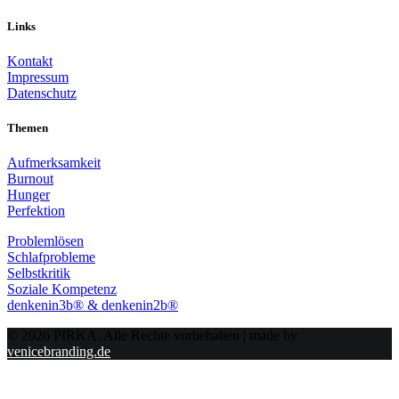
Links
Kontakt
Impressum
Datenschutz
Themen
Aufmerksamkeit
Burnout
Hunger
Perfektion
Problemlösen
Schlafprobleme
Selbstkritik
Soziale Kompetenz
denkenin3b® & denkenin2b®
© 2026 PIRKA. Alle Rechte vorbehalten | made by
venicebranding.de