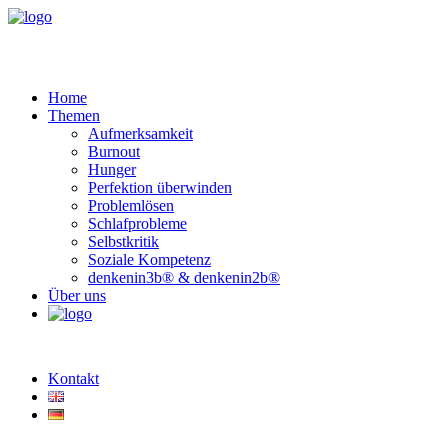
Home
Themen
Aufmerksamkeit
Burnout
Hunger
Perfektion überwinden
Problemlösen
Schlafprobleme
Selbstkritik
Soziale Kompetenz
denkenin3b® & denkenin2b®
Über uns
Kontakt