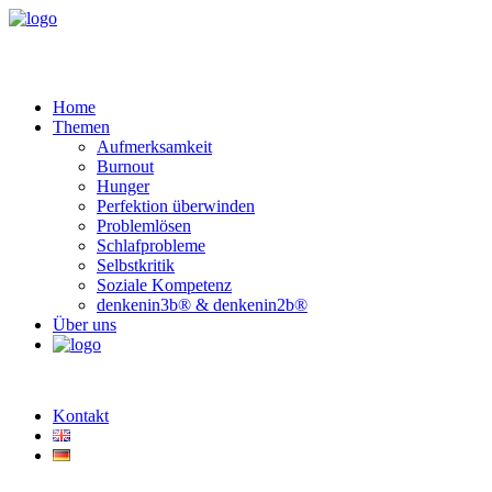
Home
Themen
Aufmerksamkeit
Burnout
Hunger
Perfektion überwinden
Problemlösen
Schlafprobleme
Selbstkritik
Soziale Kompetenz
denkenin3b® & denkenin2b®
Über uns
Kontakt