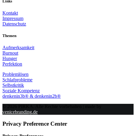
Links
Kontakt
Impressum
Datenschutz
Themen
Aufmerksamkeit
Burnout
Hunger
Perfektion
Problemlösen
Schlafprobleme
Selbstkritik
Soziale Kompetenz
denkenin3b® & denkenin2b®
© 2026 PIRKA. Alle Rechte vorbehalten | made by
venicebranding.de
Privacy Preference Center