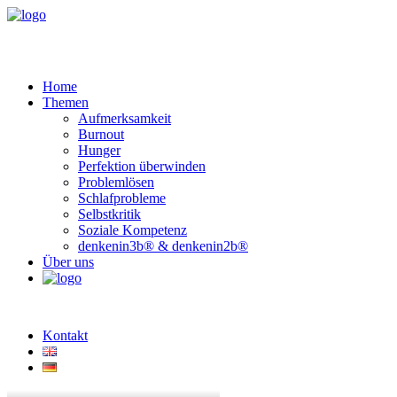
Home
Themen
Aufmerksamkeit
Burnout
Hunger
Perfektion überwinden
Problemlösen
Schlafprobleme
Selbstkritik
Soziale Kompetenz
denkenin3b® & denkenin2b®
Über uns
Kontakt