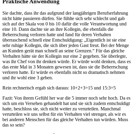
Praktische Anwendung
Sie dachte, dass ihr das aufgrund der langjährigen Berufserfahrung
nicht hätte passieren dürfen. Sie fühlte sich sehr schlecht und gab
sich auf der Skala von 0 bis 10 dafür die volle Verantwortung und
eine 10. Dann dachte sie an ihre Kollegin, die ebenfalls die
Beherrschung verloren hatte und fand für deren Verhalten
überraschend schnell eine Entschuldigung: „Eigentlich ist sie eine
sehr ruhige Kollegin, die sich über jeden Gast freut. Bei der Menge
an Kunden gerät man schnell an seine Grenzen.“ Für das gleiche
Verhalten hätte sie der Kollegin nur eine 2 gegeben. Sie überlegte,
was ihr Chef von ihr denken würde. Er würde wohl denken, dass es
das erste Mal in 3 Monaten gewesen ist, dass sie die Beherrschung
verloren hatte. Er würde es ebenfalls nicht so dramatisch nehmen
und ihr wohl eine 3 geben.
Rein rechnerisch ergab sich daraus: 10+2+3=15 und 15:3=5
Fazit: Von ihrem Gefühl her war die 5 immer noch sehr hoch. Da es
sich um ein Versehen gehandelt hat und sie sich zudem entschuldigt
hatte, beschloss sie, sich nicht weiter zu verurteilen. Manchmal
verurteilen wir uns selbst für ein Verhalten viel strenger, als wir es
bei anderen Menschen für das gleiche Verhalten tun würden. Muss
das so sein?