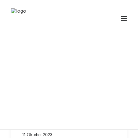
Filter
Aufmerksamkeit
Burnout
Hunger
Perfektion überwinden
Problemlösen
Schlafprobleme
Selbstkritik
Soziale Kompetenz
denkenin3b® & denkenin2b®
DENKENIN3B® & DENKENIN2B®
11. Oktober 2023