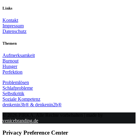
Links
Kontakt
Impressum
Datenschutz
Themen
Aufmerksamkeit
Burnout
Hunger
Perfektion
Problemlösen
Schlafprobleme
Selbstkritik
Soziale Kompetenz
denkenin3b® & denkenin2b®
© 2026 PIRKA. Alle Rechte vorbehalten | made by
venicebranding.de
Privacy Preference Center