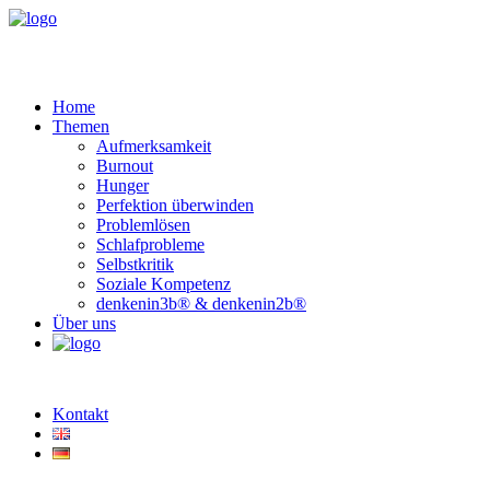
Home
Themen
Aufmerksamkeit
Burnout
Hunger
Perfektion überwinden
Problemlösen
Schlafprobleme
Selbstkritik
Soziale Kompetenz
denkenin3b® & denkenin2b®
Über uns
Kontakt