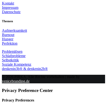
Kontakt
Impressum
Datenschutz
Themen
Aufmerksamkeit
Burnout
Hunger
Perfektion
Problemlösen
Schlafprobleme
Selbstkritik
Soziale Kompetenz
denkenin3b® & denkenin2b®
© 2026 PIRKA. Alle Rechte vorbehalten | made by
venicebranding.de
Privacy Preference Center
Privacy Preferences