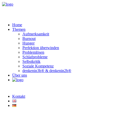
Home
Themen
Aufmerksamkeit
Burnout
Hunger
Perfektion überwinden
Problemlösen
Schlafprobleme
Selbstkritik
Soziale Kompetenz
denkenin3b® & denkenin2b®
Über uns
Kontakt