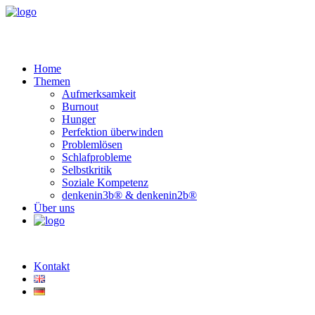
Home
Themen
Aufmerksamkeit
Burnout
Hunger
Perfektion überwinden
Problemlösen
Schlafprobleme
Selbstkritik
Soziale Kompetenz
denkenin3b® & denkenin2b®
Über uns
Kontakt