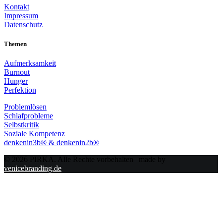
Kontakt
Impressum
Datenschutz
Themen
Aufmerksamkeit
Burnout
Hunger
Perfektion
Problemlösen
Schlafprobleme
Selbstkritik
Soziale Kompetenz
denkenin3b® & denkenin2b®
© 2026 PIRKA. Alle Rechte vorbehalten | made by
venicebranding.de