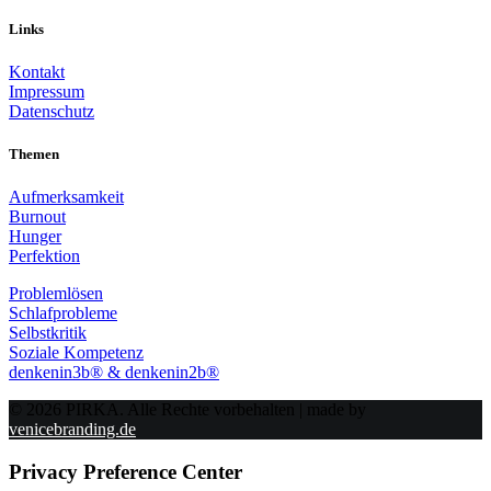
Links
Kontakt
Impressum
Datenschutz
Themen
Aufmerksamkeit
Burnout
Hunger
Perfektion
Problemlösen
Schlafprobleme
Selbstkritik
Soziale Kompetenz
denkenin3b® & denkenin2b®
© 2026 PIRKA. Alle Rechte vorbehalten | made by
venicebranding.de
Privacy Preference Center