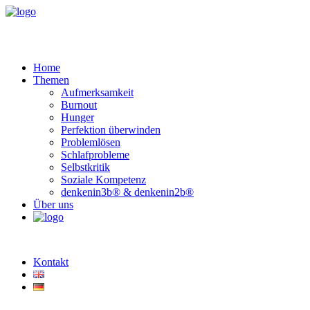
Home
Themen
Aufmerksamkeit
Burnout
Hunger
Perfektion überwinden
Problemlösen
Schlafprobleme
Selbstkritik
Soziale Kompetenz
denkenin3b® & denkenin2b®
Über uns
Kontakt