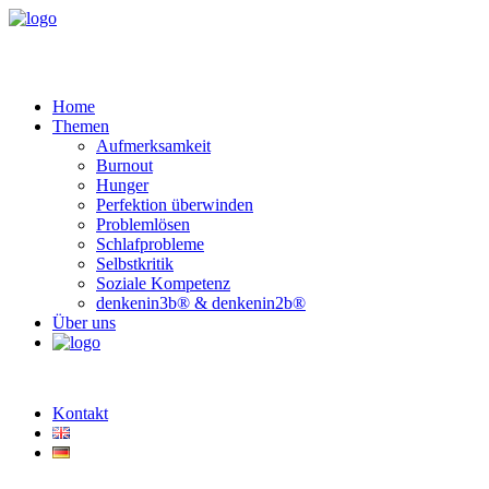
Home
Themen
Aufmerksamkeit
Burnout
Hunger
Perfektion überwinden
Problemlösen
Schlafprobleme
Selbstkritik
Soziale Kompetenz
denkenin3b® & denkenin2b®
Über uns
Kontakt