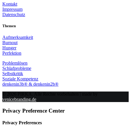
Kontakt
Impressum
Datenschutz
Themen
Aufmerksamkeit
Burnout
Hunger
Perfektion
Problemlösen
Schlafprobleme
Selbstkritik
Soziale Kompetenz
denkenin3b® & denkenin2b®
© 2026 PIRKA. Alle Rechte vorbehalten | made by
venicebranding.de
Privacy Preference Center
Privacy Preferences