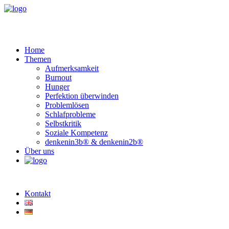
Home
Themen
Aufmerksamkeit
Burnout
Hunger
Perfektion überwinden
Problemlösen
Schlafprobleme
Selbstkritik
Soziale Kompetenz
denkenin3b® & denkenin2b®
Über uns
Kontakt