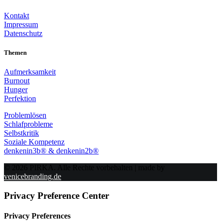
Kontakt
Impressum
Datenschutz
Themen
Aufmerksamkeit
Burnout
Hunger
Perfektion
Problemlösen
Schlafprobleme
Selbstkritik
Soziale Kompetenz
denkenin3b® & denkenin2b®
© 2026 PIRKA. Alle Rechte vorbehalten | made by
venicebranding.de
Privacy Preference Center
Privacy Preferences